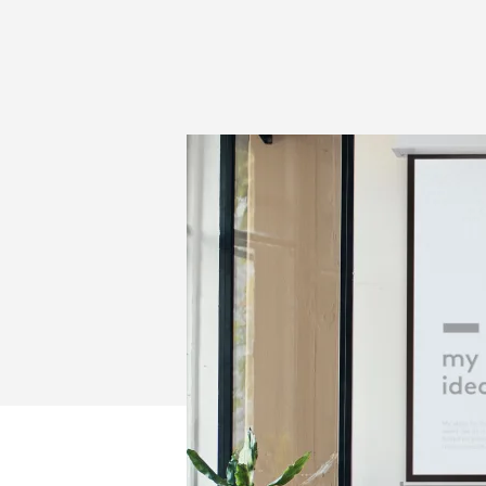
OUT
OF
YOUR
INTERACTIVE
FLAT
PANEL?