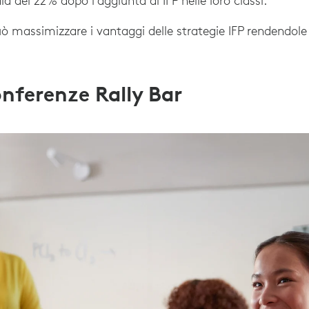
 del 22% dopo l'aggiunta di IFP nelle loro classi.
uò massimizzare i vantaggi delle strategie IFP rendendole 
onferenze Rally Bar