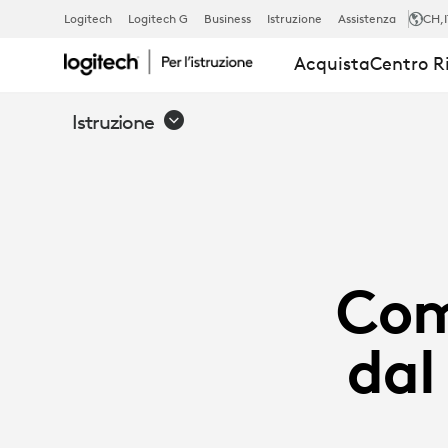
HOW
Logitech
Logitech G
Business
Istruzione
Assistenza
CH
,
Acquista
Centro R
DO
Istruzione
YOU
GET
Com
THE
dal
BEST