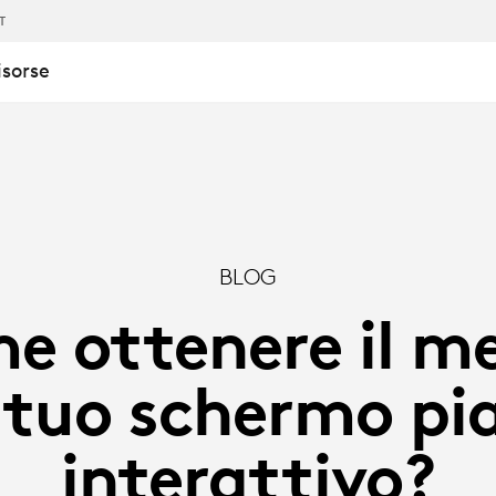
IT
isorse
BLOG
e ottenere il me
 tuo schermo pi
interattivo?