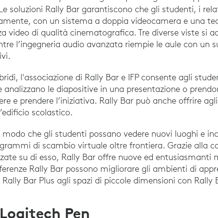
 Le soluzioni Rally Bar garantiscono che gli studenti, i rela
iaramente, con un sistema a doppia videocamera e una te
a video di qualità cinematografica. Tre diverse viste si a
re l’ingegneria audio avanzata riempie le aule con un su
vi.
idi, l'associazione di Rally Bar e IFP consente agli studen
e analizzano le diapositive in una presentazione o pren
gere e prendere l’iniziativa. Rally Bar può anche offrire agl
l’edificio scolastico.
 modo che gli studenti possano vedere nuovi luoghi e inco
rogrammi di scambio virtuale oltre frontiera. Grazie alla
lizzate su di esso, Rally Bar offre nuove ed entusiasmanti 
nferenze Rally Bar possono migliorare gli ambienti di app
 Rally Bar Plus agli spazi di piccole dimensioni con Rally
 Logitech Pen