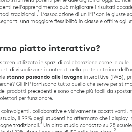
udenti nell'apprendimento può migliorare i risultati accad
1
Aktas, S., e Aydin, A. (2016). L'effetto dell'u
odi tradizionali.
L’associazione di un IFP con le giuste so
egnanti una maggiore flessibilità in classe e offrire agli 
rmo piatto interattivo?
een utilizzato in spazi di collaborazione come le aule. I
ti di visualizzare i contenuti nella parte anteriore dell’
stanno passando alle lavagne
ole
interattive (IWB), p
erché? Gli IFP forniscono tutto quello che serve per stimola
dei prodotti precedenti e sono anche più facili da spostar
ettori per funzionare.
i coinvolgenti, collaborative e visivamente accattivanti, 
 studio, il 99% degli studenti ha affermato che i display i
2
Amolo, Sharon e Dees, Elizabeth. (2007). L’i
agne tradizionali.
Un altro studio condotto su 28 scuole 
3
Case st