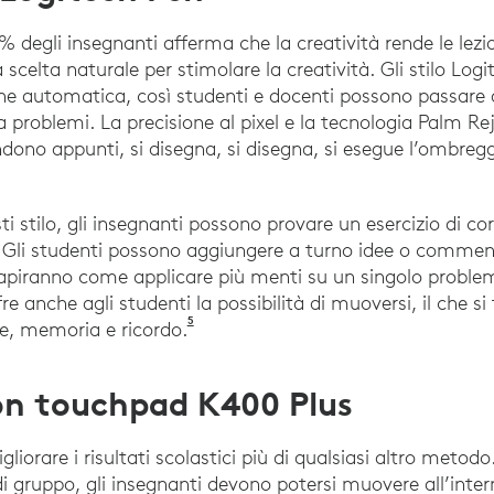
degli insegnanti afferma che la creatività rende le lezion
a scelta naturale per stimolare la creatività. Gli stilo L
ione automatica, così studenti e docenti possono passare 
nza problemi. La precisione al pixel e la tecnologia Palm R
no appunti, si disegna, si disegna, si esegue l’ombreggi
sti stilo, gli insegnanti possono provare un esercizio di co
 Gli studenti possono aggiungere a turno idee o commenti
capiranno come applicare più menti su un singolo problem
fre anche agli studenti la possibilità di muoversi, il che 
5
Mualem, Raed et al. (2018). The Effect
ne, memoria e ricordo.
con touchpad K400 Plus
iorare i risultati scolastici più di qualsiasi altro metodo
di gruppo, gli insegnanti devono potersi muovere all’intern