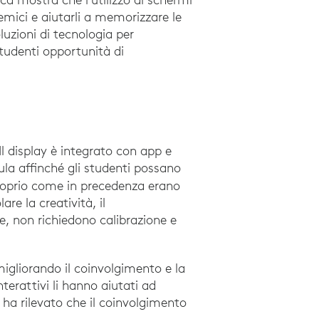
emici e aiutarli a memorizzare le
tilizzo della smart board nelle lezioni di scienze e tecnologia. Eu
luzioni di tecnologia per
studenti opportunità di
l display è integrato con app e
aula affinché gli studenti possano
roprio come in precedenza erano
re la creatività, il
e, non richiedono calibrazione e
migliorando il coinvolgimento e la
nterattivi li hanno aiutati ad
nfluenza delle lavagne interattive sulle percezioni degli student
ha rilevato che il coinvolgimento
udy Promethean, Palmdale School District. (2018). promethean