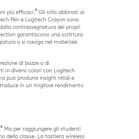
4
Pannello Gallup. (2019). La creatività nell’a
i più efficaci.
Gli stilo abbinati ai
ogitech Pen e Logitech Crayon sono
dalla contrassegnatura dei propri
ejection garantiscono una scrittura
atura o si naviga nel materiale
rrezione di bozze o di
 in diversi colori con Logitech
a può produrre insight nitidi e
si traduce in un migliore rendimento
 of Movement on Cognitive Performance. Frontiere nella sanità pu
6
Vadasy, P., Jenkins, J., Antil, L., Wayne, S., & O'Connor, R. (19
.
Ma per raggiungere gli studenti
o della classe. La tastiera wireless