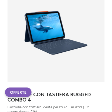
OFFERTE
CUSTODIE CON TASTIERA RUGGED
COMBO 4
Custodie con tastiera ideate per l'aula. Per iPad (10ª
generazione e A16)