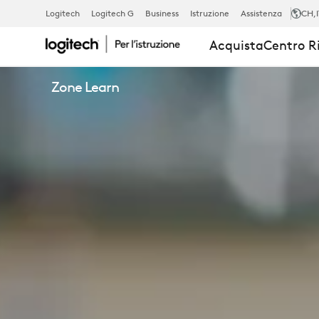
ZONE
Logitech
Logitech G
Business
Istruzione
Assistenza
CH
,
Acquista
Centro R
LEARN
Zone Learn
-
CUFFIA
CON
CAVO