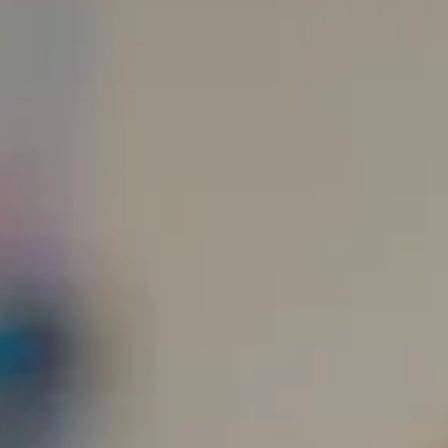
E
MICROFONO
|
LOGITECH
EDUCATION