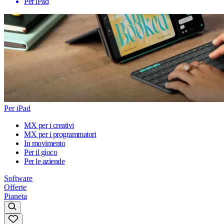
Per iPad
Per iPad
MX per i creativi
MX per i programmatori
In movimento
Per il gioco
Per le aziende
Software
Offerte
Pianeta