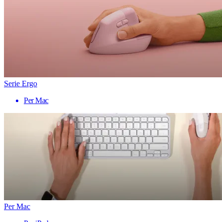
Serie Ergo
Per Mac
Per Mac