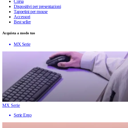
Corsa
Dispositivi per presentazioni
Tappetini per mouse
Accessori
Best seller
Acquista a modo tuo
MX Serie
MX Serie
Serie Ergo