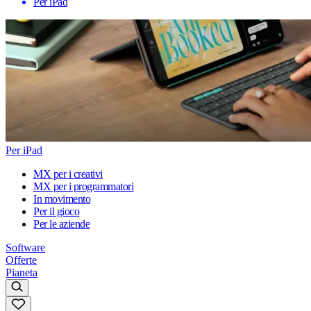
Per iPad
Per iPad
MX per i creativi
MX per i programmatori
In movimento
Per il gioco
Per le aziende
Software
Offerte
Pianeta