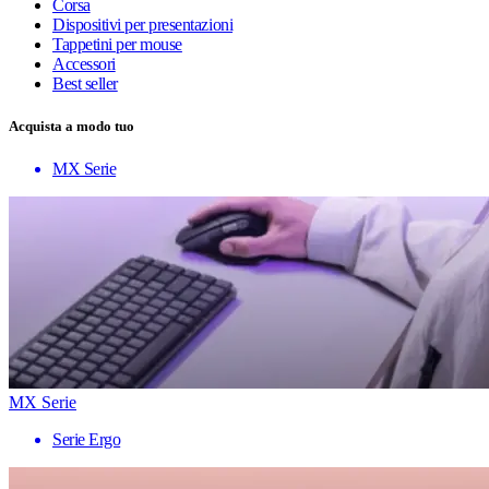
Corsa
Dispositivi per presentazioni
Tappetini per mouse
Accessori
Best seller
Acquista a modo tuo
MX Serie
MX Serie
Serie Ergo