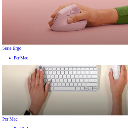
Serie Ergo
Per Mac
Per Mac