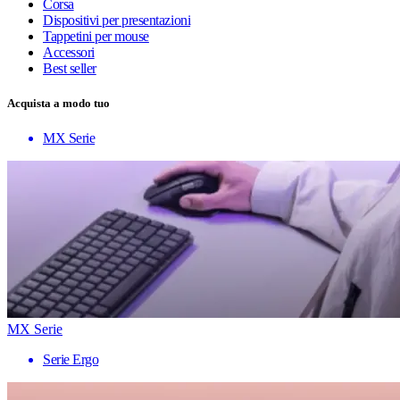
Corsa
Dispositivi per presentazioni
Tappetini per mouse
Accessori
Best seller
Acquista a modo tuo
MX Serie
MX Serie
Serie Ergo