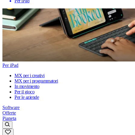
Per iPad
Per iPad
MX per i creativi
MX per i programmatori
In movimento
Per il gioco
Per le aziende
Software
Offerte
Pianeta