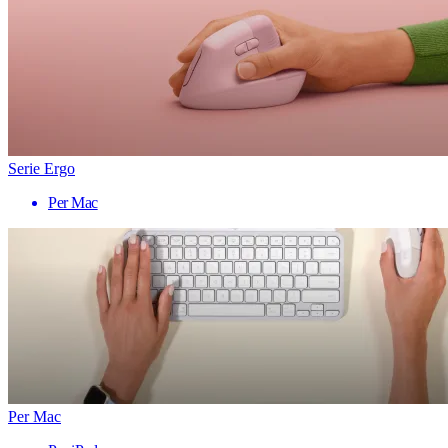
Serie Ergo
Per Mac
Per Mac