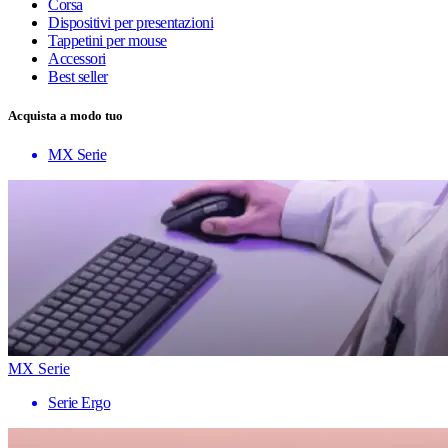
Corsa
Dispositivi per presentazioni
Tappetini per mouse
Accessori
Best seller
Acquista a modo tuo
MX Serie
MX Serie
Serie Ergo