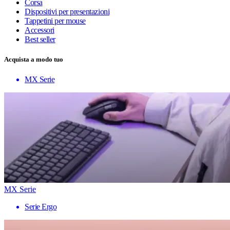
Corsa
Dispositivi per presentazioni
Tappetini per mouse
Accessori
Best seller
Acquista a modo tuo
MX Serie
MX Serie
Serie Ergo