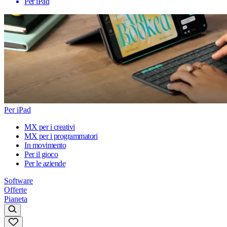
Per iPad
Per iPad
MX per i creativi
MX per i programmatori
In movimento
Per il gioco
Per le aziende
Software
Offerte
Pianeta