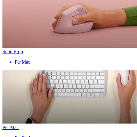
Serie Ergo
Per Mac
Per Mac