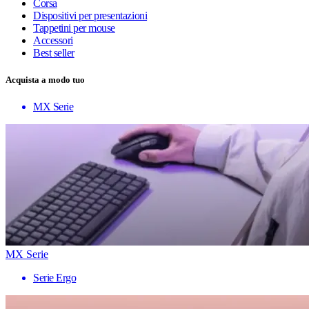
Corsa
Dispositivi per presentazioni
Tappetini per mouse
Accessori
Best seller
Acquista a modo tuo
MX Serie
MX Serie
Serie Ergo