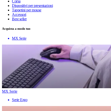
Corsa
Dispositivi per presentazioni
Tappetini per mouse
Accessori
Best seller
Acquista a modo tuo
MX Serie
MX Serie
Serie Ergo