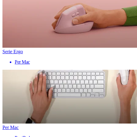
Serie Ergo
Per Mac
Per Mac