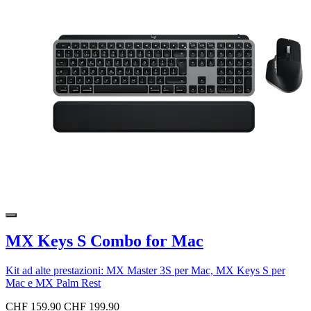
MX Keys S Combo for Mac
Kit ad alte prestazioni: MX Master 3S per Mac, MX Keys S per
Mac e MX Palm Rest
CHF 159.90
CHF 199.90