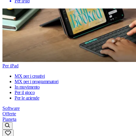
Per iPad
Per iPad
MX per i creativi
MX per i programmatori
In movimento
Per il gioco
Per le aziende
Software
Offerte
Pianeta