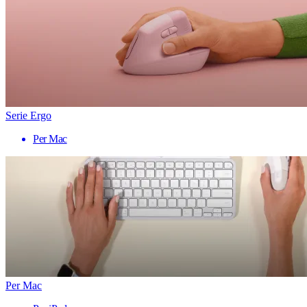
Serie Ergo
Per Mac
Per Mac