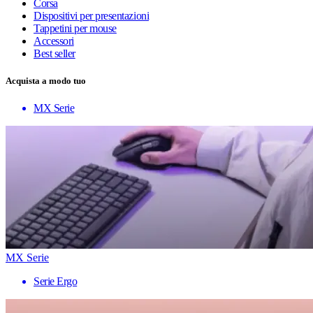
Corsa
Dispositivi per presentazioni
Tappetini per mouse
Accessori
Best seller
Acquista a modo tuo
MX Serie
MX Serie
Serie Ergo