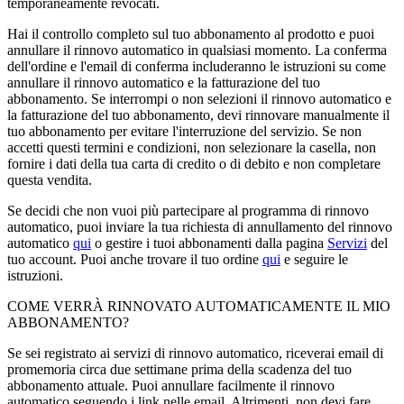
temporaneamente revocati.
Hai il controllo completo sul tuo abbonamento al prodotto e puoi
annullare il rinnovo automatico in qualsiasi momento. La conferma
dell'ordine e l'email di conferma includeranno le istruzioni su come
annullare il rinnovo automatico e la fatturazione del tuo
abbonamento. Se interrompi o non selezioni il rinnovo automatico e
la fatturazione del tuo abbonamento, devi rinnovare manualmente il
tuo abbonamento per evitare l'interruzione del servizio. Se non
accetti questi termini e condizioni, non selezionare la casella, non
fornire i dati della tua carta di credito o di debito e non completare
questa vendita.
Se decidi che non vuoi più partecipare al programma di rinnovo
automatico, puoi inviare la tua richiesta di annullamento del rinnovo
automatico
qui
o gestire i tuoi abbonamenti dalla pagina
Servizi
del
tuo account. Puoi anche trovare il tuo ordine
qui
e seguire le
istruzioni.
COME VERRÀ RINNOVATO AUTOMATICAMENTE IL MIO
ABBONAMENTO?
Se sei registrato ai servizi di rinnovo automatico, riceverai email di
promemoria circa due settimane prima della scadenza del tuo
abbonamento attuale. Puoi annullare facilmente il rinnovo
automatico seguendo i link nelle email. Altrimenti, non devi fare