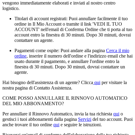
vengono immediatamente elaborati e inviati al nostro centro
logistico.
Titolari di account registrati: Puoi annullare facilmente il tuo
ordine in Il Mio Account o tramite il link 'VEDI IL TUO
ACCOUNT' nell'email di Conferma Ordine che ti porta al tuo
account entro la finestra di 30 minuti. Dopo 30 minuti, dovrai
contattare un agente.
Pagamenti come ospite: Puoi andare alla pagina
Cerca il mio
ordine
, inserire il numero dell'ordine e l'indirizzo email che hai
usato durante il pagamento, e annullare l'ordine entro la
finestra di 30 minuti. Dopo 30 minuti, dovrai contattare un
agente.
Hai bisogno dell'assistenza di un agente? Clicca
qui
per visitare la
nostra pagina di Contatto Assistenza.
COME POSSO ANNULLARE IL RINNOVO AUTOMATICO
DEL MIO ABBONAMENTO?
Per annullare il Rinnovo Automatico, invia la tua richiesta
qui
o
gestisci i tuoi abbonamenti dalla pagina
Servizi
del tuo account. Puoi
anche trovare il tuo ordine
qui
e seguire le istruzioni.
Riceverai un'email di conferma dell'elaborazione della tua richiesta