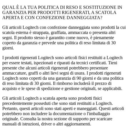
QUAL È LA TUA POLITICA DI RESO E SOSTITUZIONE IN
GARANZIA PER PRODOTTI RIGENERATI, A SCATOLA
APERTA E CON CONFEZIONE DANNEGGIATA?
Gli articoli Logitech con confezione danneggiata sono prodotti la cui
scatola esterna è strappata, graffiata, ammaccata o presenta altri
segni. Il prodotto stesso è garantito come nuovo, è pienamente
coperto da garanzia e prevede una politica di reso limitata di 30
giorni.
I prodotti rigenerati Logitech sono articoli fisici restituiti a Logitech
per essere testati, ispezionati e riparati da tecnici certificati. Tieni
presente che alcuni articoli rigenerati potrebbero presentare
ammaccature, graffi o altri lievi segni di usura. I prodotti rigenerati
Logitech sono coperti da una garanzia di 90 giorni e da una politica
di reso limitata di 30 giorni. Il rimborso includerà il prezzo di
acquisto e le spese di spedizione e gestione originali, se applicabili.
Gli articoli Logitech a scatola aperta sono prodotti fisici
precedentemente posseduti che sono stati restituiti a Logitech.
Pertanto, questi articoli sono stati aperti e maneggiati. Questi articoli
potrebbero non includere la documentazione o l'imballaggio
originale. Consulta la nostra sezione di supporto per scaricare
manuali di istruzioni, driver o altri aggiornamenti.