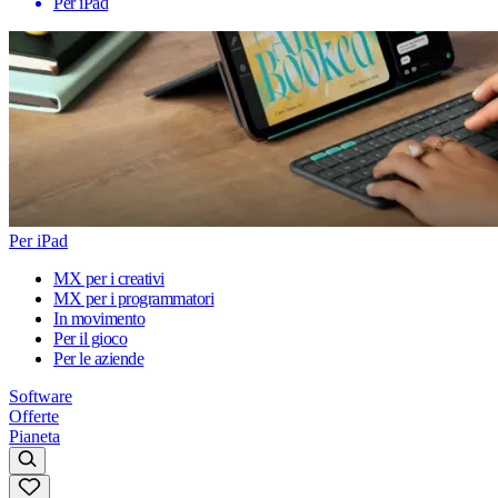
Per iPad
Per iPad
MX per i creativi
MX per i programmatori
In movimento
Per il gioco
Per le aziende
Software
Offerte
Pianeta