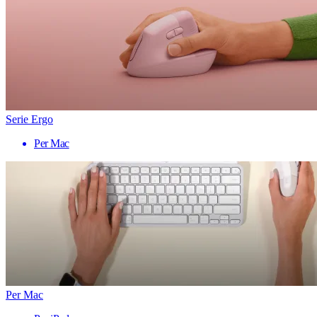
Serie Ergo
Per Mac
Per Mac