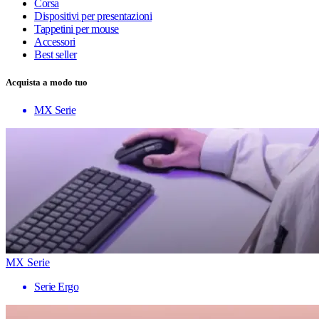
Corsa
Dispositivi per presentazioni
Tappetini per mouse
Accessori
Best seller
Acquista a modo tuo
MX Serie
MX Serie
Serie Ergo