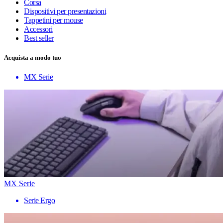
Corsa
Dispositivi per presentazioni
Tappetini per mouse
Accessori
Best seller
Acquista a modo tuo
MX Serie
MX Serie
Serie Ergo