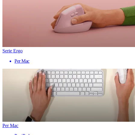
Serie Ergo
Per Mac
Per Mac