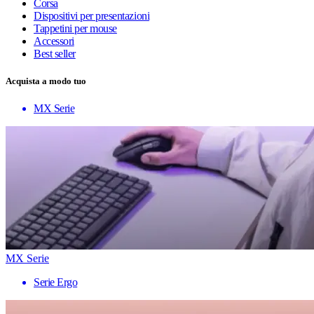
Corsa
Dispositivi per presentazioni
Tappetini per mouse
Accessori
Best seller
Acquista a modo tuo
MX Serie
MX Serie
Serie Ergo