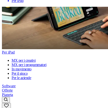
Per iPad
Per iPad
MX per i creativi
MX per i programmatori
In movimento
Per il gioco
Per le aziende
Software
Offerte
Pianeta