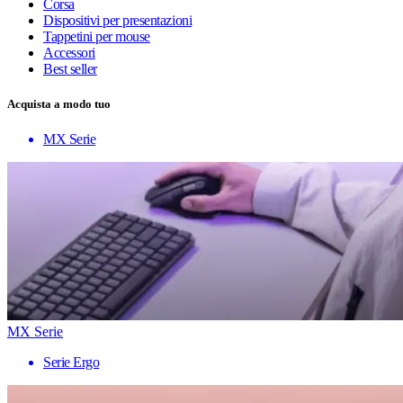
Corsa
Dispositivi per presentazioni
Tappetini per mouse
Accessori
Best seller
Acquista a modo tuo
MX Serie
MX Serie
Serie Ergo