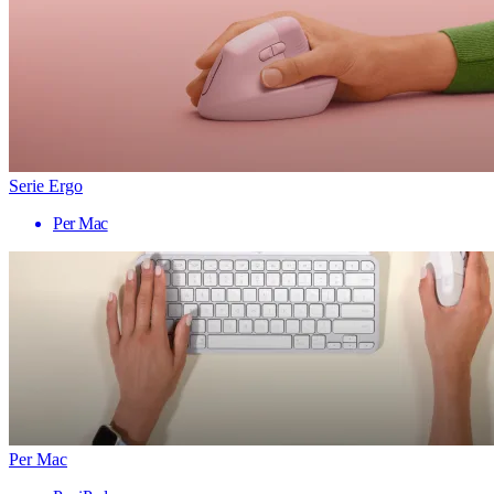
Serie Ergo
Per Mac
Per Mac