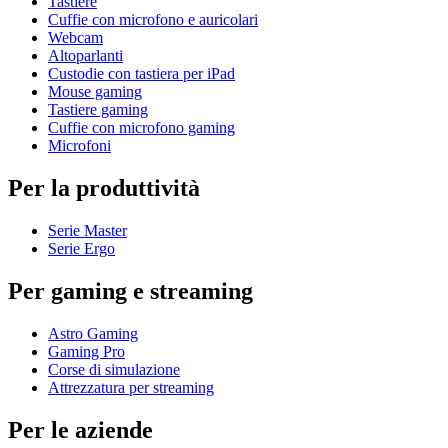
Tastiere
Cuffie con microfono e auricolari
Webcam
Altoparlanti
Custodie con tastiera per iPad
Mouse gaming
Tastiere gaming
Cuffie con microfono gaming
Microfoni
Per la produttività
Serie Master
Serie Ergo
Per gaming e streaming
Astro Gaming
Gaming Pro
Corse di simulazione
Attrezzatura per streaming
Per le aziende