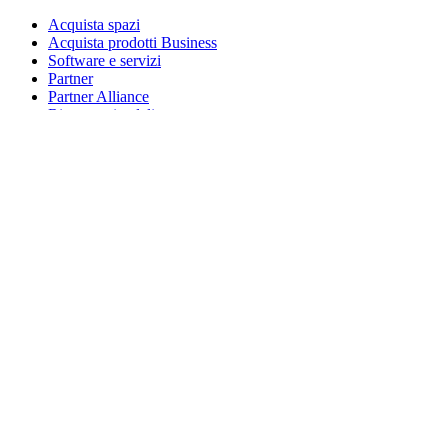
Acquista spazi
Acquista prodotti Business
Software e servizi
Partner
Partner Alliance
Risorse aziendali
Per l’istruzione
Acquista prodotti per l’istruzione
Soluzioni K-12
Risorse per l’istruzione
Assistenza
Assistenza individuale
Assistenza gaming
Assistenza per aziende e istruzione
Contattaci
Parti di ricambio
Traccia il tuo ordine
Resi e annullamenti