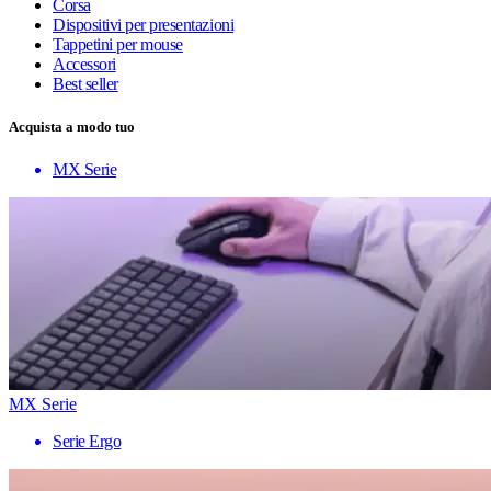
Corsa
Dispositivi per presentazioni
Tappetini per mouse
Accessori
Best seller
Acquista a modo tuo
MX Serie
MX Serie
Serie Ergo