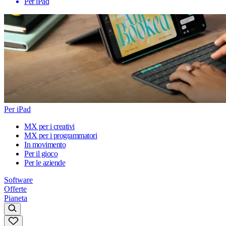
Per iPad
Per iPad
MX per i creativi
MX per i programmatori
In movimento
Per il gioco
Per le aziende
Software
Offerte
Pianeta