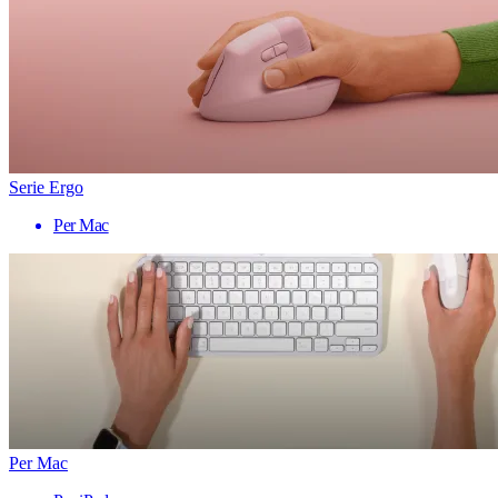
Serie Ergo
Per Mac
Per Mac