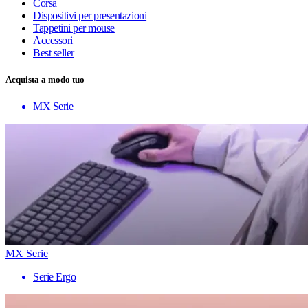
Corsa
Dispositivi per presentazioni
Tappetini per mouse
Accessori
Best seller
Acquista a modo tuo
MX Serie
MX Serie
Serie Ergo