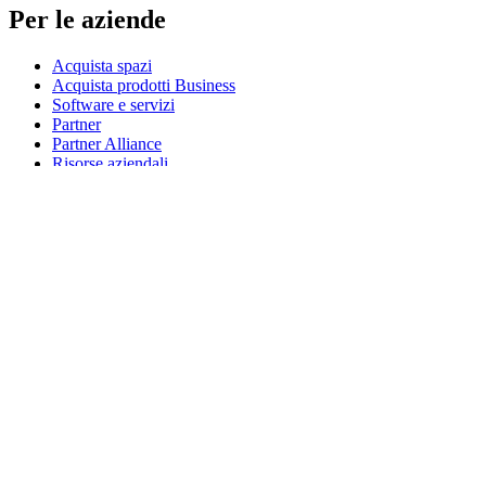
Per le aziende
Acquista spazi
Acquista prodotti Business
Software e servizi
Partner
Partner Alliance
Risorse aziendali
Per l’istruzione
Acquista prodotti per l’istruzione
Soluzioni K-12
Risorse per l’istruzione
Assistenza
Assistenza individuale
Assistenza gaming
Assistenza per aziende e istruzione
Contattaci
Parti di ricambio
Traccia il tuo ordine