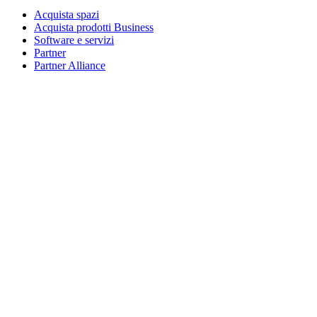
Acquista spazi
Acquista prodotti Business
Software e servizi
Partner
Partner Alliance
Risorse aziendali
Per l’istruzione
Acquista prodotti per l’istruzione
Soluzioni K-12
Risorse per l’istruzione
Assistenza
Assistenza individuale
Assistenza gaming
Assistenza per aziende e istruzione
Contattaci
Parti di ricambio
Traccia il tuo ordine
Resi e annullamenti