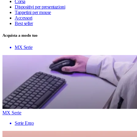
Corsa
Dispositivi per presentazioni
Tappetini per mouse
Accessori
Best seller
Acquista a modo tuo
MX Serie
MX Serie
Serie Ergo