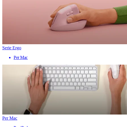
Serie Ergo
Per Mac
Per Mac