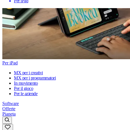
Per iPad
Per iPad
MX per i creativi
MX per i programmatori
In movimento
Per il gioco
Per le aziende
Software
Offerte
Pianeta