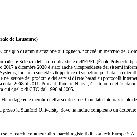
érale de Lausanne)
onsiglio di amministrazione di Logitech, nonché un membro del Comit
 Informatica e Scienze della comunicazione dell'EPFL (École Polytechni
o 2017 a dicembre 2020 è stato anche vicepresidente dei sistemi informa
tems, Inc., una società sviluppatrice di soluzioni per il data center di
 nel settore dei prodotti e dei servizi di rete basati su protocolli Inter
Cisco dal 2008 al 2011. Prima di fondare Nuova, è stato uno dei fondatori
, tra cui quello di CTO dal 1998 al 2005.
 l'Hermitage ed è membro dell'assemblea del Comitato Internazionale d
ca presso la Stanford University, dove ha inoltre completato un dottorat
h sono marchi commerciali o marchi registrati di Logitech Europe S.A. e/o de