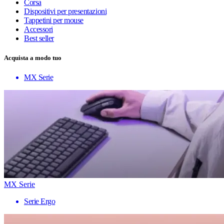
Corsa
Dispositivi per presentazioni
Tappetini per mouse
Accessori
Best seller
Acquista a modo tuo
MX Serie
MX Serie
Serie Ergo