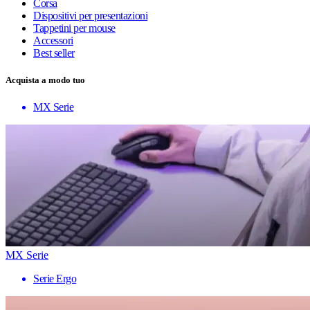
Corsa
Dispositivi per presentazioni
Tappetini per mouse
Accessori
Best seller
Acquista a modo tuo
MX Serie
MX Serie
Serie Ergo