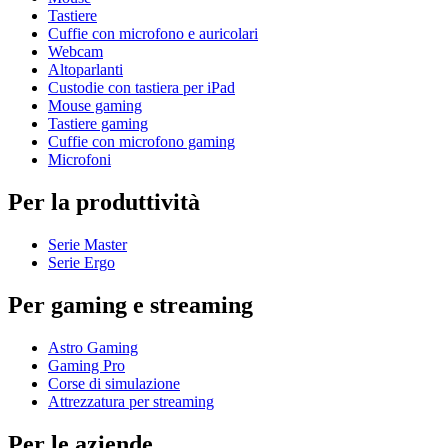
Tastiere
Cuffie con microfono e auricolari
Webcam
Altoparlanti
Custodie con tastiera per iPad
Mouse gaming
Tastiere gaming
Cuffie con microfono gaming
Microfoni
Per la produttività
Serie Master
Serie Ergo
Per gaming e streaming
Astro Gaming
Gaming Pro
Corse di simulazione
Attrezzatura per streaming
Per le aziende