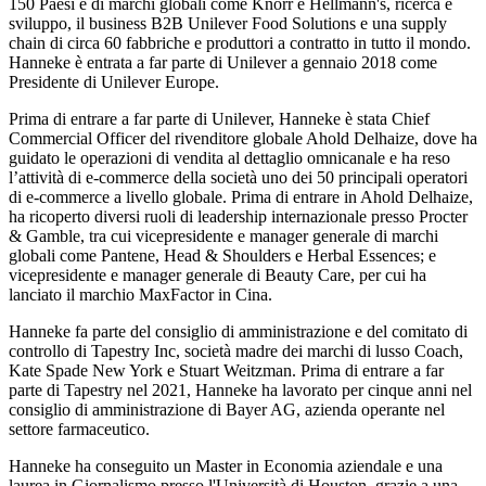
150 Paesi e di marchi globali come Knorr e Hellmann's, ricerca e
sviluppo, il business B2B Unilever Food Solutions e una supply
chain di circa 60 fabbriche e produttori a contratto in tutto il mondo.
Hanneke è entrata a far parte di Unilever a gennaio 2018 come
Presidente di Unilever Europe.
Prima di entrare a far parte di Unilever, Hanneke è stata Chief
Commercial Officer del rivenditore globale Ahold Delhaize, dove ha
guidato le operazioni di vendita al dettaglio omnicanale e ha reso
l’attività di e-commerce della società uno dei 50 principali operatori
di e-commerce a livello globale. Prima di entrare in Ahold Delhaize,
ha ricoperto diversi ruoli di leadership internazionale presso Procter
& Gamble, tra cui vicepresidente e manager generale di marchi
globali come Pantene, Head & Shoulders e Herbal Essences; e
vicepresidente e manager generale di Beauty Care, per cui ha
lanciato il marchio MaxFactor in Cina.
Hanneke fa parte del consiglio di amministrazione e del comitato di
controllo di Tapestry Inc, società madre dei marchi di lusso Coach,
Kate Spade New York e Stuart Weitzman. Prima di entrare a far
parte di Tapestry nel 2021, Hanneke ha lavorato per cinque anni nel
consiglio di amministrazione di Bayer AG, azienda operante nel
settore farmaceutico.
Hanneke ha conseguito un Master in Economia aziendale e una
laurea in Giornalismo presso l'Università di Houston, grazie a una