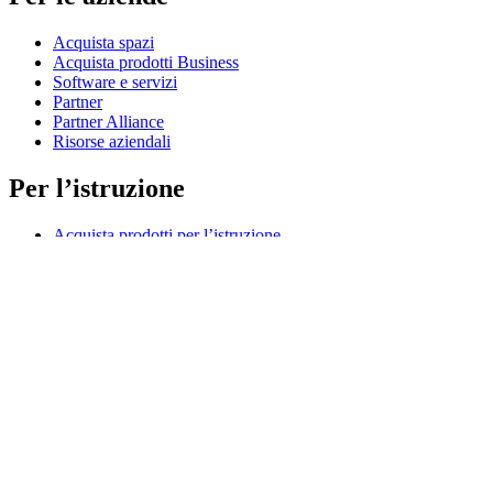
Acquista spazi
Acquista prodotti Business
Software e servizi
Partner
Partner Alliance
Risorse aziendali
Per l’istruzione
Acquista prodotti per l’istruzione
Soluzioni K-12
Risorse per l’istruzione
Assistenza
Assistenza individuale
Assistenza gaming
Assistenza per aziende e istruzione
Contattaci
Parti di ricambio
Traccia il tuo ordine
Resi e annullamenti