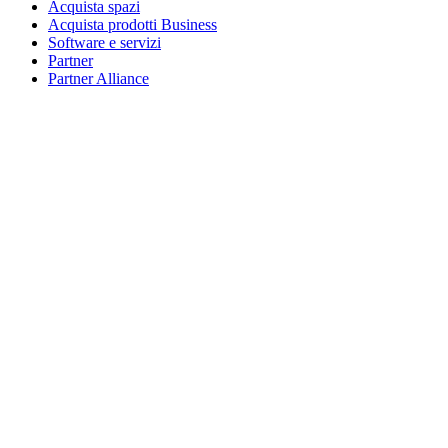
Acquista spazi
Acquista prodotti Business
Software e servizi
Partner
Partner Alliance
Risorse aziendali
Per l’istruzione
Acquista prodotti per l’istruzione
Soluzioni K-12
Risorse per l’istruzione
Assistenza
Assistenza individuale
Assistenza gaming
Assistenza per aziende e istruzione
Contattaci
Parti di ricambio
Traccia il tuo ordine
Resi e annullamenti