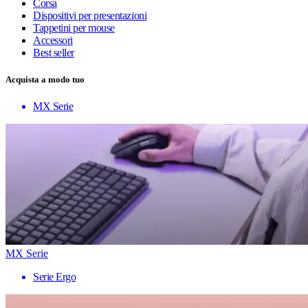
Corsa
Dispositivi per presentazioni
Tappetini per mouse
Accessori
Best seller
Acquista a modo tuo
MX Serie
MX Serie
Serie Ergo