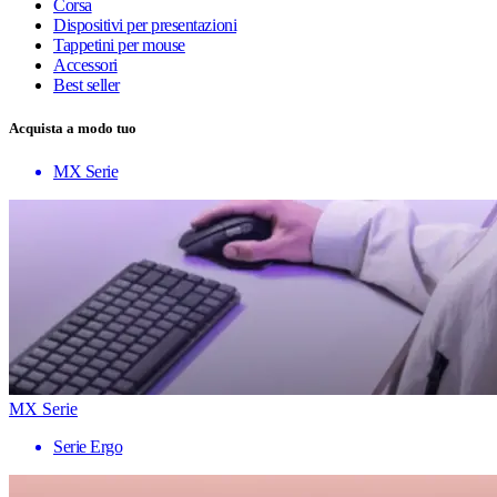
Corsa
Dispositivi per presentazioni
Tappetini per mouse
Accessori
Best seller
Acquista a modo tuo
MX Serie
MX Serie
Serie Ergo