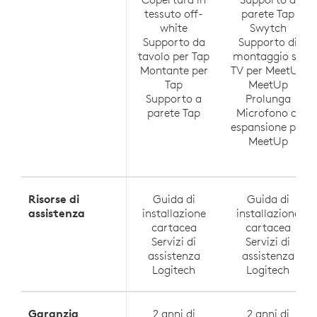
tessuto off-
parete Tap
white
Swytch
Supporto da
Supporto di
tavolo per Tap
montaggio su
Montante per
TV per MeetUp
Tap
MeetUp
Supporto a
Prolunga
parete Tap
Microfono di
espansione per
MeetUp
Risorse di
Guida di
Guida di
assistenza
installazione
installazione
cartacea
cartacea
Servizi di
Servizi di
assistenza
assistenza
Logitech
Logitech
Garanzia
2 anni di
2 anni di