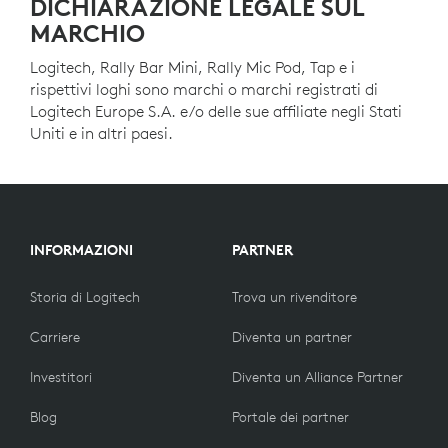
DICHIARAZIONE LEGALE SUL
MARCHIO
Logitech, Rally Bar Mini, Rally Mic Pod, Tap e i
rispettivi loghi sono marchi o marchi registrati di
Logitech Europe S.A. e/o delle sue affiliate negli Stati
Uniti e in altri paesi.
INFORMAZIONI
PARTNER
Storia di Logitech
Trova un rivenditore
Carriere
Diventa un partner
Investitori
Diventa un Alliance Partner
Blog
Portale dei partner