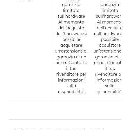
garanzia
garanzia
limitata
limitata
sull'hardware
sull'hardware
Al momento
Al momento
dell’acquisto
dell’acquisto
dell’hardware è
dell’hardware è
possibile
possibile
acquistare
acquistare
un’estensione di
un’estensione di
garanzia di un
garanzia di un
anno. Contatta
anno. Contatta
il tuo
il tuo
rivenditore per
rivenditore per
informazioni
informazioni
sulla
sulla
disponibilità.
disponibilità.