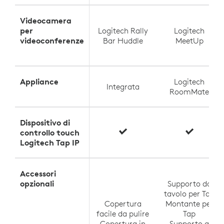
Videocamera
per
Logitech Rally
Logitech
videoconferenze
Bar Huddle
MeetUp
Appliance
Logitech
Integrata
RoomMate
Dispositivo di
controllo touch
Logitech Tap IP
Accessori
opzionali
Supporto da
tavolo per Tap
Copertura
Montante per
facile da pulire
Tap
Copertura in
Supporto a