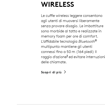
WIRELESS
Le cuffie wireless leggere consentono
agli utenti di muoversi liberamente
senza provare disagio. Le imbottiture
sono morbide al tatto e realizzate in
memory foam per ore di comfort.
®
L’affidabile tecnologia
Bluetooth
multipunto mantiene gli utenti
connessi fino a 50 m (164 piedi) Il
1
raggio d’azione
wireless può variare i
ed evitare interruzion
delle chiamate.
Scopri di più