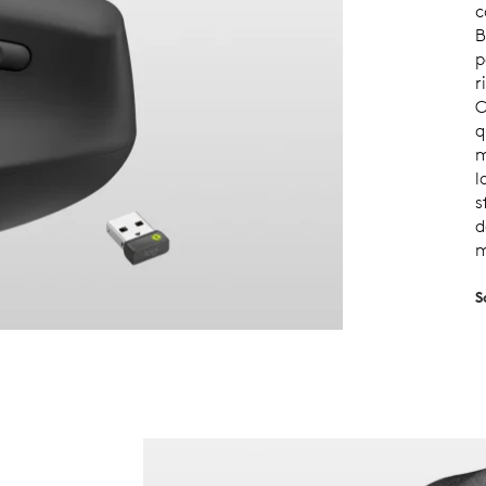
c
B
p
r
C
q
m
l
s
d
m
S