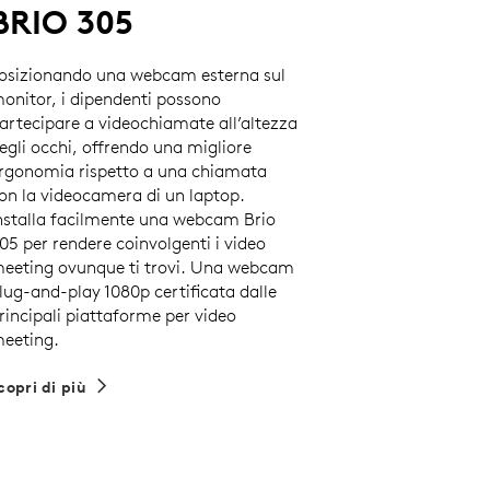
BRIO 305
osizionando una webcam esterna sul
onitor, i dipendenti possono
artecipare a videochiamate all’altezza
egli occhi, offrendo una migliore
rgonomia rispetto a una chiamata
on la videocamera di un laptop.
nstalla facilmente una webcam Brio
05 per rendere coinvolgenti i video
eeting ovunque ti trovi. Una webcam
lug-and-play 1080p certificata dalle
rincipali piattaforme per video
eeting.
copri di più