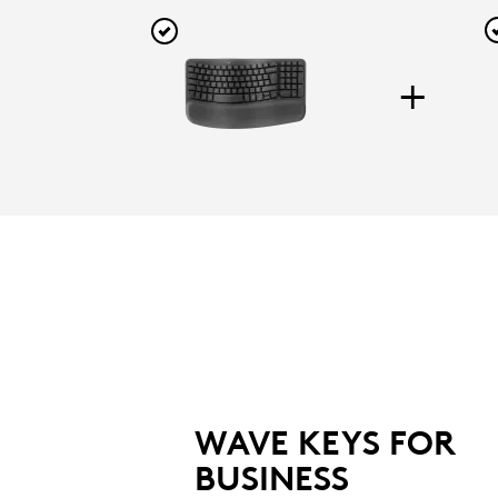
+
L
WAVE KEYS FOR BUSINESS
Progett
Tastiera ergonomica con design a
c
onde e supporto per i polsi imbottito
per un comfort duraturo.
SCEGLI UNA LINGUA
WAVE KEYS FOR
Scegli 
BUSINESS