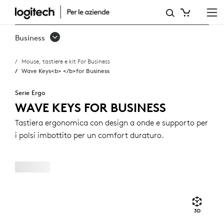
WAVE
KEYS<B>
Business
</B>FOR
Mouse, tastiere e kit For Business
BUSINESS
Wave Keys<b> </b>for Business
Serie Ergo
WAVE KEYS FOR BUSINESS
Tastiera ergonomica con design a onde e supporto per
i polsi imbottito per un comfort duraturo.
3D