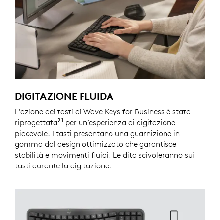
DIGITAZIONE FLUIDA
L'azione dei tasti di Wave Keys for Business è stata
21
riprogettata
rispetto alla tastiera Logitech Wave K35
per un’esperienza di digitazione
piacevole. I tasti presentano una guarnizione in
gomma dal design ottimizzato che garantisce
stabilità e movimenti fluidi. Le dita scivoleranno sui
tasti durante la digitazione.