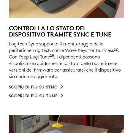
CONTROLLA LO STATO DEL
DISPOSITIVO TRAMITE SYNC E TUNE
Logitech Sync supporta il monitoraggio delle
19
periferiche Logitech come Wave Keys for Business
Richie
.
20
Con l’app Logi Tune
, disponibile per Windows e macOS 
, i dipendenti possono
visualizzare rapidamente lo stato della batteria e le
versioni del firmware per assicurarsi che il dispositivo
sia carico e aggiornato.
SCOPRI DI PIÙ SU SYNC
SCOPRI DI PIÙ SU TUNE