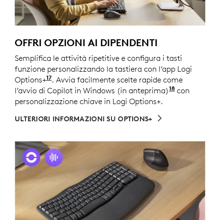
OFFRI OPZIONI AI DIPENDENTI
Semplifica le attività ripetitive e configura i tasti
funzione personalizzando la tastiera con l’app Logi
17
Options+
Personalizza il dispositivo installando l’app
. Avvia facilmente scelte rapide come
18
l’avvio di Copilot in Windows (in anteprima)
Copilot in 
con
personalizzazione chiave in Logi Options+.
ULTERIORI INFORMAZIONI SU OPTIONS+