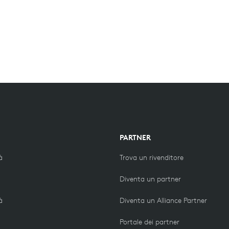
PARTNER
à
Trova un rivenditore
Diventa un partner
à
Diventa un Alliance Partner
Portale dei partner