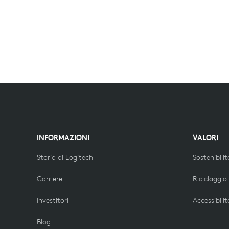
INFORMAZIONI
VALORI
Storia di Logitech
Sostenibilit
Carriere
Riciclaggio
Investitori
Accessibilit
Blog