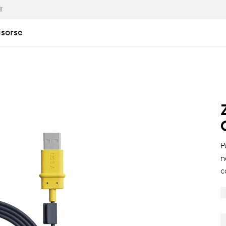
IT
isorse
P
n
c