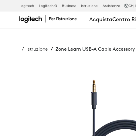
ACCESSORIO
Logitech
Logitech G
Business
Istruzione
Assistenza
CH
,
Acquista
Centro R
CAVO
USB-
Istruzione
Zone Learn USB-A Cable Accessory
A
PER
ZONE