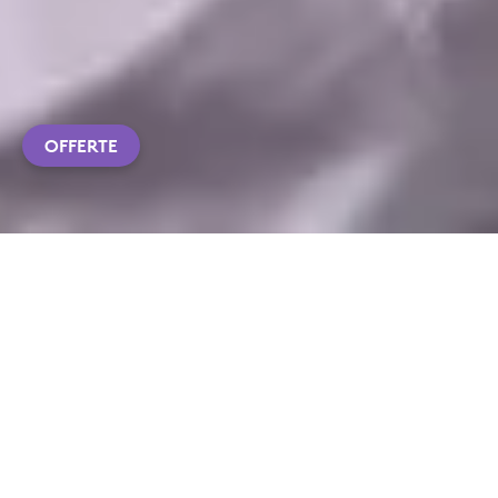
OFFERTE
Sei un
ACQUISTA
educatore?
ONLINE
APPLICAZIONE DI APPRENDIMENTO
FUNZIONALITÀ PRINCIPALI