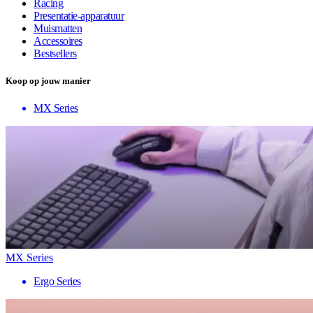
Racing
Presentatie-apparatuur
Muismatten
Accessoires
Bestsellers
Koop op jouw manier
MX Series
MX Series
Ergo Series