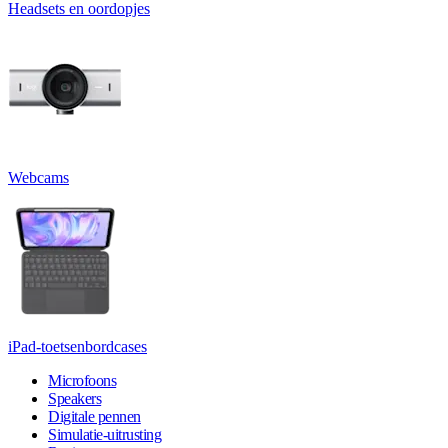
Headsets en oordopjes
Webcams
iPad-toetsenbordcases
Microfoons
Speakers
Digitale pennen
Simulatie-uitrusting