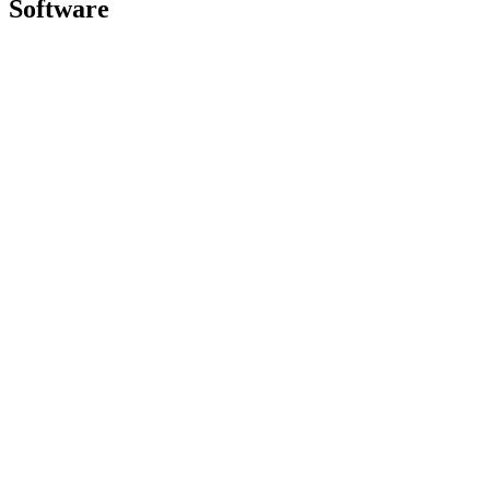
Software
G Hub voor gaming en streaming
Options+ voor prestaties
Logitech
Producten kopen
Voor productiviteit
Voor gaming en streaming
Voor zakelijk gebruik
Voor onderwijs
Ondersteuning
Software
BE,nl