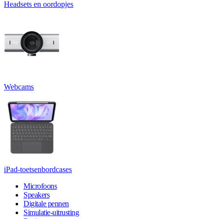
Headsets en oordopjes
Webcams
iPad-toetsenbordcases
Microfoons
Speakers
Digitale pennen
Simulatie-uitrusting