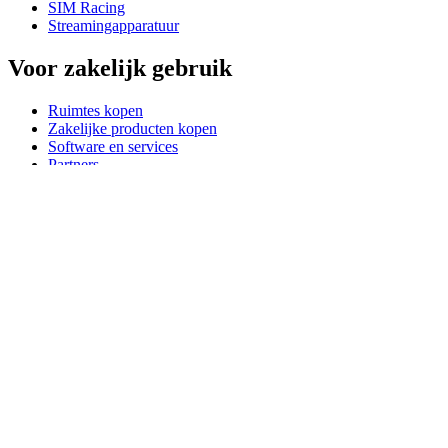
SIM Racing
Streamingapparatuur
Voor zakelijk gebruik
Ruimtes kopen
Zakelijke producten kopen
Software en services
Partners
Alliantiepartners
Zakelijke bronnen
Voor onderwijs
Educatieve producten kopen
Oplossingen voor basis- en voortgezet onderwijs
Onderwijsmiddelen
Ondersteuning
Individuele ondersteuning
Gamingondersteuning
Ondersteuning voor bedrijven en onderwijs