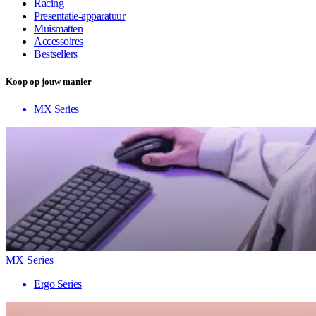
Racing
Presentatie-apparatuur
Muismatten
Accessoires
Bestsellers
Koop op jouw manier
MX Series
MX Series
Ergo Series