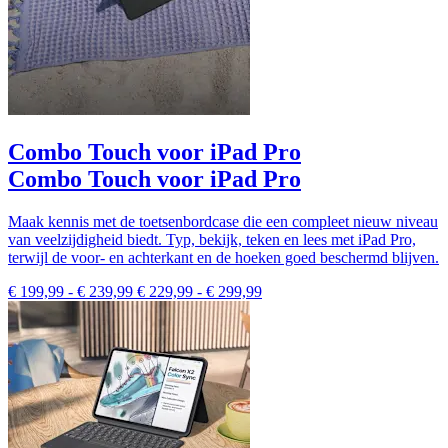
Combo Touch voor iPad Pro
Combo Touch voor iPad Pro
Maak kennis met de toetsenbordcase die een compleet nieuw niveau
van veelzijdigheid biedt. Typ, bekijk, teken en lees met iPad Pro,
terwijl de voor- en achterkant en de hoeken goed beschermd blijven.
€ 199,99
-
€ 239,99
€ 229,99
-
€ 299,99