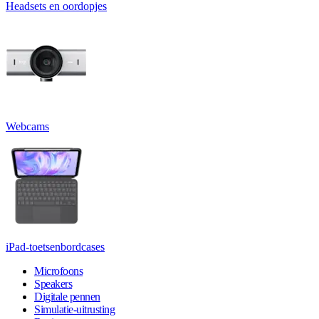
Headsets en oordopjes
Webcams
iPad-toetsenbordcases
Microfoons
Speakers
Digitale pennen
Simulatie-uitrusting