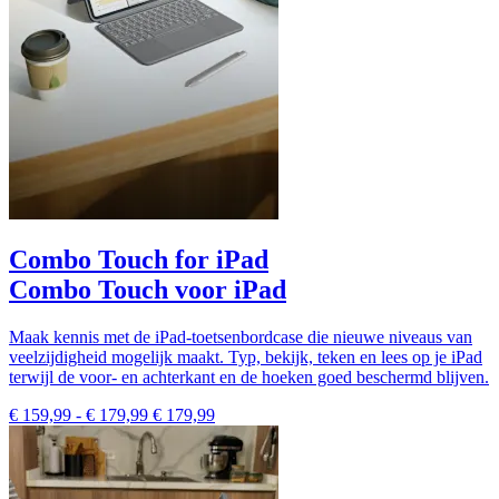
Combo Touch for iPad
Combo Touch voor iPad
Maak kennis met de iPad-toetsenbordcase die nieuwe niveaus van
veelzijdigheid mogelijk maakt. Typ, bekijk, teken en lees op je iPad
terwijl de voor- en achterkant en de hoeken goed beschermd blijven.
€ 159,99
-
€ 179,99
€ 179,99