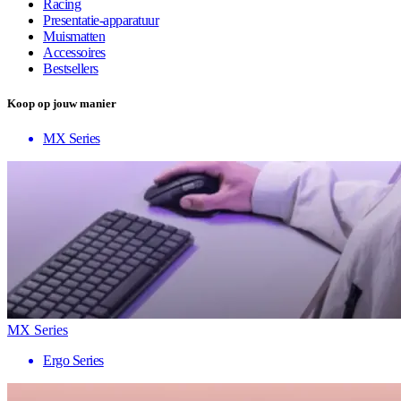
Racing
Presentatie-apparatuur
Muismatten
Accessoires
Bestsellers
Koop op jouw manier
MX Series
MX Series
Ergo Series