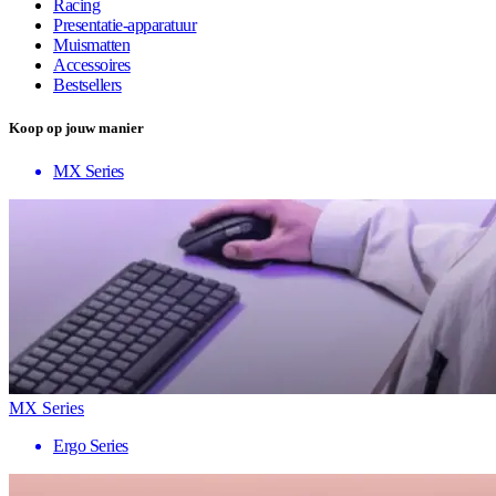
Racing
Presentatie-apparatuur
Muismatten
Accessoires
Bestsellers
Koop op jouw manier
MX Series
MX Series
Ergo Series