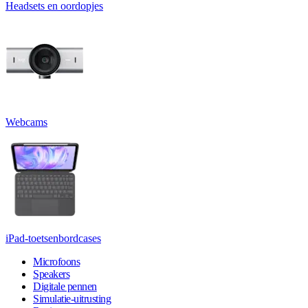
Headsets en oordopjes
Webcams
iPad-toetsenbordcases
Microfoons
Speakers
Digitale pennen
Simulatie-uitrusting