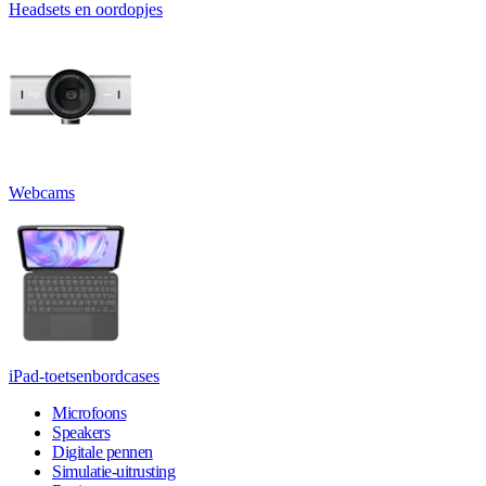
Headsets en oordopjes
Webcams
iPad-toetsenbordcases
Microfoons
Speakers
Digitale pennen
Simulatie-uitrusting