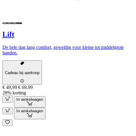
Lift
De hele dag lang comfort, geweldig voor kleine tot middelgrote
handen.
Cadeau bij aankoop
€ 49,99
€ 69,99
28% korting
In winkelwagen
In winkelwagen