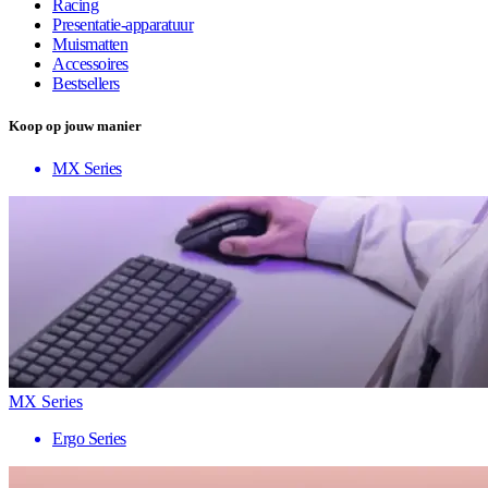
Racing
Presentatie-apparatuur
Muismatten
Accessoires
Bestsellers
Koop op jouw manier
MX Series
MX Series
Ergo Series