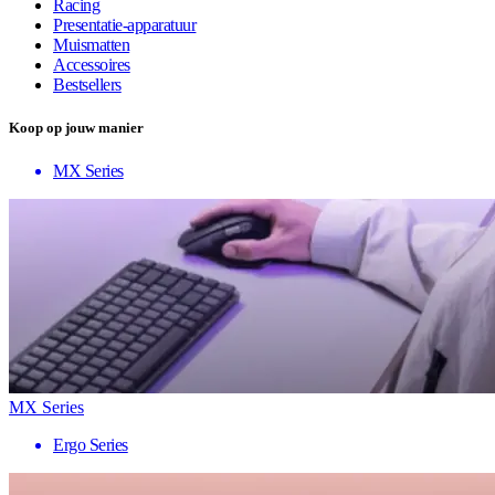
Racing
Presentatie-apparatuur
Muismatten
Accessoires
Bestsellers
Koop op jouw manier
MX Series
MX Series
Ergo Series