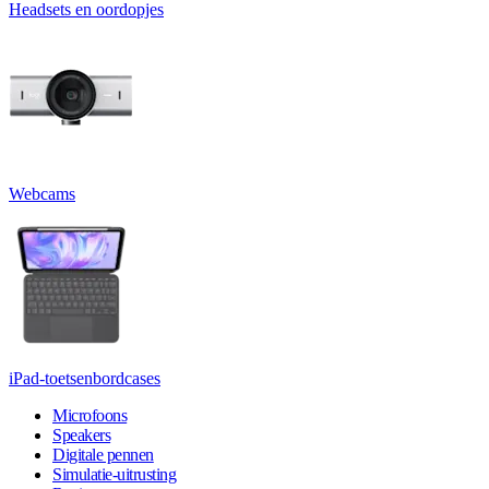
Headsets en oordopjes
Webcams
iPad-toetsenbordcases
Microfoons
Speakers
Digitale pennen
Simulatie-uitrusting