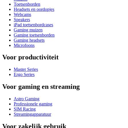
Toetsenborden
Headsets en oordopjes
Webcams
Speakers
iPad toetsenbordcases
Gaming muizen
Gaming toetsenborden
Gaming headsets
Microfoons
Voor productiviteit
Master Series
Ergo Series
Voor gaming en streaming
Astro Gaming
Professionele gaming
SIM Racing
Streamingapparatuur
Voor zakelijk gebruik