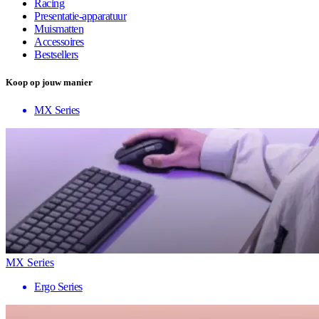
Racing
Presentatie-apparatuur
Muismatten
Accessoires
Bestsellers
Koop op jouw manier
MX Series
MX Series
Ergo Series