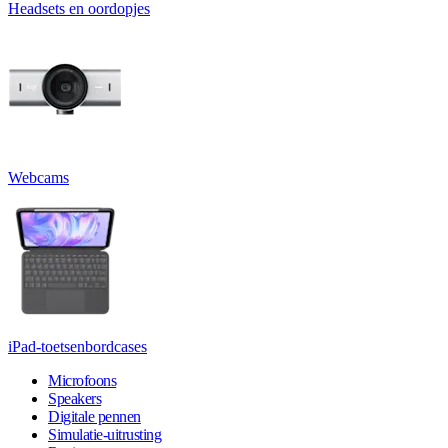
Headsets en oordopjes
Webcams
iPad-toetsenbordcases
Microfoons
Speakers
Digitale pennen
Simulatie-uitrusting