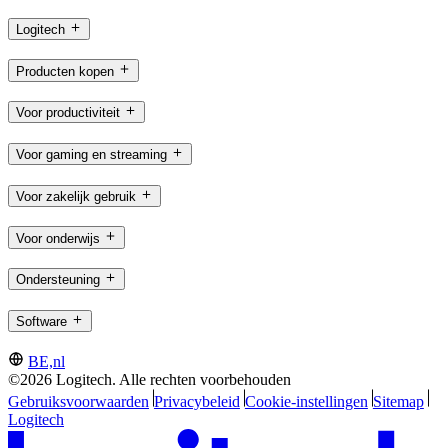
Logitech
Producten kopen
Voor productiviteit
Voor gaming en streaming
Voor zakelijk gebruik
Voor onderwijs
Ondersteuning
Software
BE,nl
©2026 Logitech. Alle rechten voorbehouden
Gebruiksvoorwaarden
Privacybeleid
Cookie-instellingen
Sitemap
Logitech