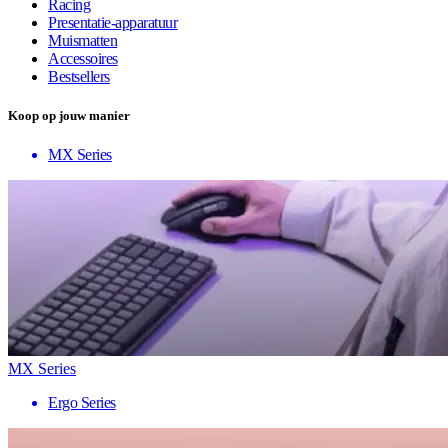
Racing
Presentatie-apparatuur
Muismatten
Accessoires
Bestsellers
Koop op jouw manier
MX Series
MX Series
Ergo Series