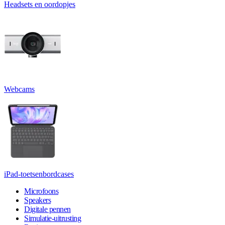
Headsets en oordopjes
Webcams
iPad-toetsenbordcases
Microfoons
Speakers
Digitale pennen
Simulatie-uitrusting