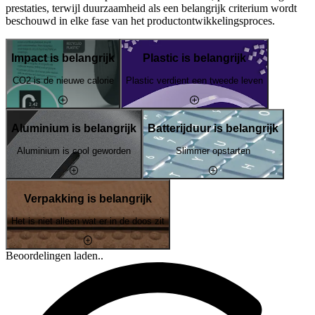
prestaties, terwijl duurzaamheid als een belangrijk criterium wordt
beschouwd in elke fase van het productontwikkelingsproces.
Impact is belangrijk
Plastic is belangrijk
CO2 is de nieuwe calorie
Plastic verdient een tweede leven
Aluminium is belangrijk
Batterijduur is belangrijk
Aluminium is cool geworden
Slimmer opstarten
Verpakking is belangrijk
Het is niet alleen wat er in de doos zit
Beoordelingen laden..