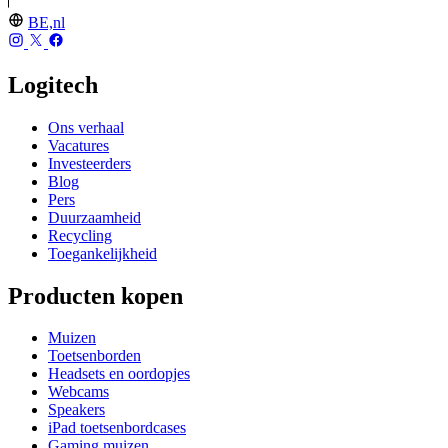
BE,nl
Logitech
Ons verhaal
Vacatures
Investeerders
Blog
Pers
Duurzaamheid
Recycling
Toegankelijkheid
Producten kopen
Muizen
Toetsenborden
Headsets en oordopjes
Webcams
Speakers
iPad toetsenbordcases
Gaming muizen