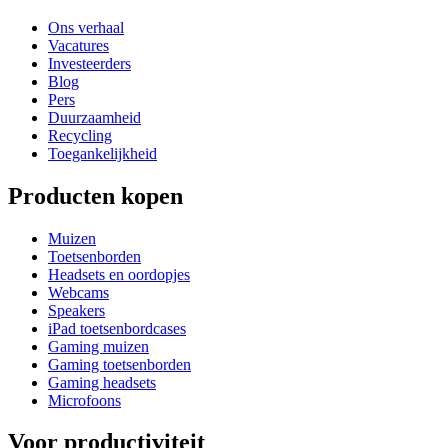
Ons verhaal
Vacatures
Investeerders
Blog
Pers
Duurzaamheid
Recycling
Toegankelijkheid
Producten kopen
Muizen
Toetsenborden
Headsets en oordopjes
Webcams
Speakers
iPad toetsenbordcases
Gaming muizen
Gaming toetsenborden
Gaming headsets
Microfoons
Voor productiviteit