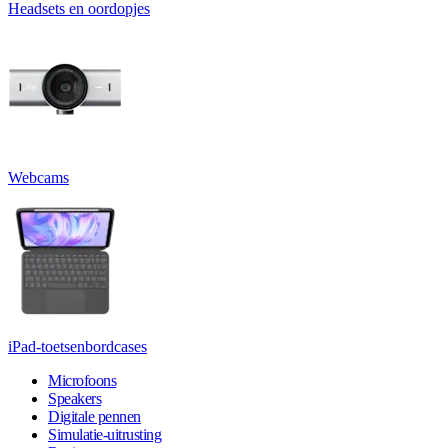
Headsets en oordopjes
Webcams
iPad-toetsenbordcases
Microfoons
Speakers
Digitale pennen
Simulatie-uitrusting