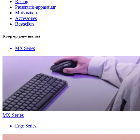
Racing
Presentatie-apparatuur
Muismatten
Accessoires
Bestsellers
Koop op jouw manier
MX Series
MX Series
Ergo Series