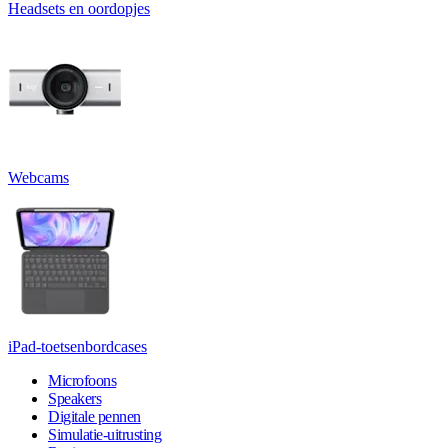
Headsets en oordopjes
Webcams
iPad-toetsenbordcases
Microfoons
Speakers
Digitale pennen
Simulatie-uitrusting