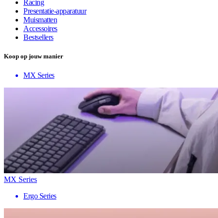
Racing
Presentatie-apparatuur
Muismatten
Accessoires
Bestsellers
Koop op jouw manier
MX Series
MX Series
Ergo Series