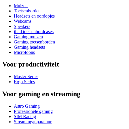
Muizen
Toetsenborden
Headsets en oordopjes
Webcams
Speakers
iPad toetsenbordcases
Gaming muizen
Gaming toetsenborden
Gaming headsets
Microfoons
Voor productiviteit
Master Series
Ergo Series
Voor gaming en streaming
Astro Gaming
Professionele gaming
SIM Racing
Streamingapparatuur