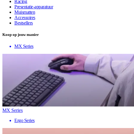
Racing
Presentatie-apparatuur
Muismatten
Accessoires
Bestsellers
Koop op jouw manier
MX Series
MX Series
Ergo Series