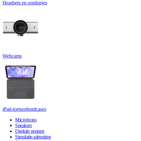
Headsets en oordopjes
Webcams
iPad-toetsenbordcases
Microfoons
Speakers
Digitale pennen
Simulatie-uitrusting