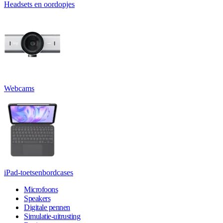
Headsets en oordopjes
Webcams
iPad-toetsenbordcases
Microfoons
Speakers
Digitale pennen
Simulatie-uitrusting