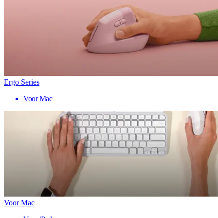
Ergo Series
Voor Mac
Voor Mac