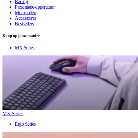
Racing
Presentatie-apparatuur
Muismatten
Accessoires
Bestsellers
Koop op jouw manier
MX Series
MX Series
Ergo Series