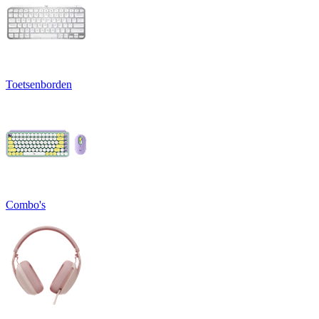
Toetsenborden
Combo's