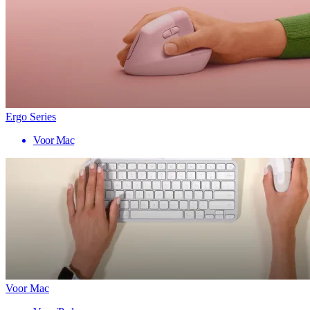
Ergo Series
Voor Mac
Voor Mac