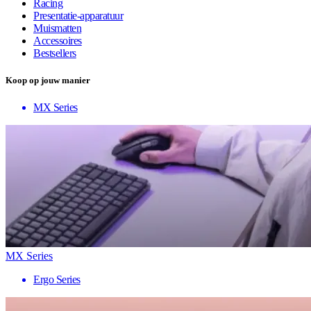
Racing
Presentatie-apparatuur
Muismatten
Accessoires
Bestsellers
Koop op jouw manier
MX Series
MX Series
Ergo Series