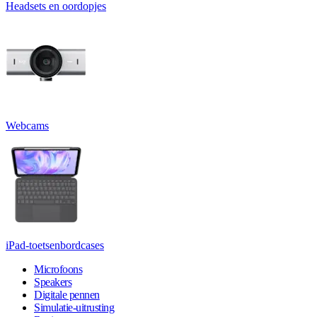
Headsets en oordopjes
Webcams
iPad-toetsenbordcases
Microfoons
Speakers
Digitale pennen
Simulatie-uitrusting