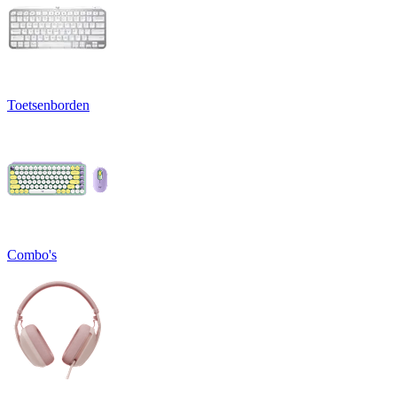
Toetsenborden
Combo's