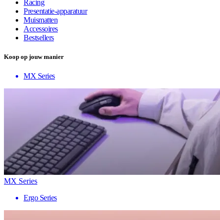
Racing
Presentatie-apparatuur
Muismatten
Accessoires
Bestsellers
Koop op jouw manier
MX Series
MX Series
Ergo Series