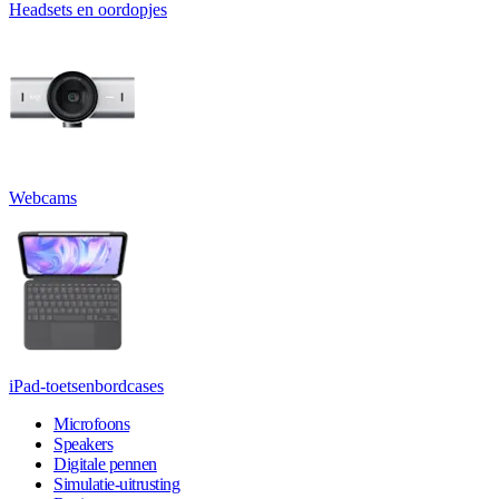
Headsets en oordopjes
Webcams
iPad-toetsenbordcases
Microfoons
Speakers
Digitale pennen
Simulatie-uitrusting