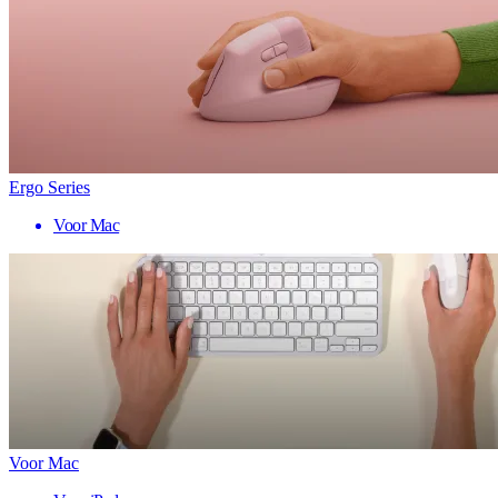
Ergo Series
Voor Mac
Voor Mac