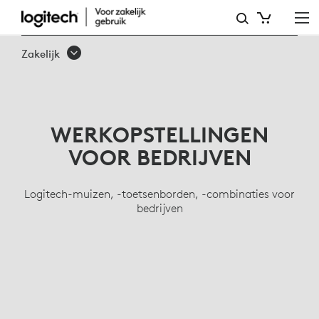
TOETSENBORDEN
VOOR
Zakelijk
BEDRIJVEN,
DRAADLOZE
MUIZEN,
WERKOPSTELLINGEN
ERGONOMISCHE
VOOR BEDRIJVEN
LIJN
Logitech-muizen, -toetsenborden, -combinaties voor
bedrijven