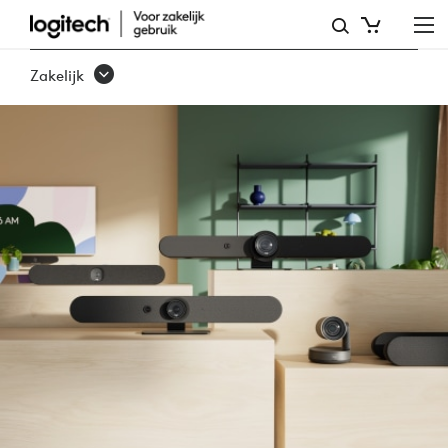
RALLY-
REEKS
Zakelijk