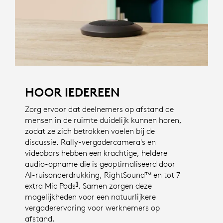
HOOR IEDEREEN
Zorg ervoor dat deelnemers op afstand de
mensen in de ruimte duidelijk kunnen horen,
zodat ze zich betrokken voelen bij de
discussie. Rally-vergadercamera's en
videobars hebben een krachtige, heldere
audio-opname die is geoptimaliseerd door
AI-ruisonderdrukking, RightSound™ en tot 7
1
extra Mic Pods
. Het aantal beschikbare mic pods is 
. Samen zorgen deze
mogelijkheden voor een natuurlijkere
vergaderervaring voor werknemers op
afstand.