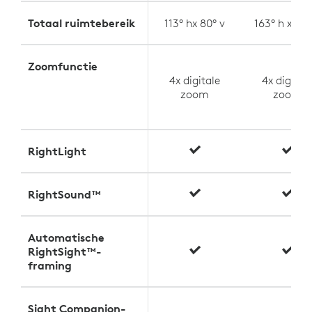
Totaal ruimtebereik
113° hx 80° v
163° h x 110°
Zoomfunctie
4x digitale
4x digital
zoom
zoom
RightLight
RightSound™
Automatische
RightSight™-
framing
Sight Companion-