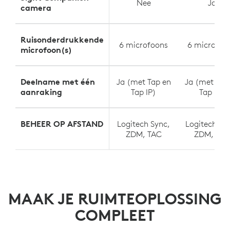
Nee
Ja
camera
Ruisonderdrukkende
6 microfoons
6 microfoo
microfoon(s)
Deelname met één
Ja (met Tap en
Ja (met Tap
aanraking
Tap IP)
Tap IP)
BEHEER OP AFSTAND
Logitech Sync,
Logitech Sy
ZDM, TAC
ZDM, TAC
MAAK JE RUIMTEOPLOSSING
COMPLEET