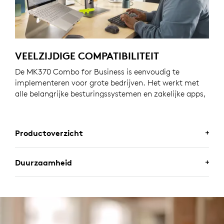
VEELZIJDIGE COMPATIBILITEIT
De MK370 Combo for Business is eenvoudig te
implementeren voor grote bedrijven. Het werkt met
alle belangrijke besturingssystemen en zakelijke apps,
op desktops, laptops en tablets.
Productoverzicht
Duurzaamheid
MK370 COMBO FOR BUSINESS
De combinatie heeft een morsbestendig toetsenbord
EEN ONTWERP WAAR JIJ
van normaal formaat, een stille muis, acht
voorgeprogrammeerde sneltoetsen en Logi Bolt voor