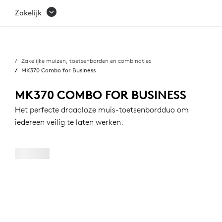
MK370
Zakelijk
COMBO
FOR
Zakelijke muizen, toetsenborden en combinaties
BUSINESS
MK370 Combo for Business
MK370 COMBO FOR BUSINESS
Het perfecte draadloze muis-toetsenbordduo om
iedereen veilig te laten werken.