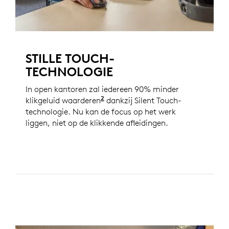
STILLE TOUCH-
TECHNOLOGIE
In open kantoren zal iedereen 90% minder
2
klikgeluid waarderen
in vergelijking met de Logitec
dankzij Silent Touch-
technologie. Nu kan de focus op het werk
liggen, niet op de klikkende afleidingen.