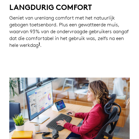
LANGDURIG COMFORT
Geniet van urenlang comfort met het natuurlijk
gebogen toetsenbord. Plus een gewatteerde muis,
waarvan 93% van de ondervraagde gebruikers aangaf
dat die comfortabel in het gebruik was, zelfs na een
1
hele werkdag
Op basis van een onderzoek van Logitech
.