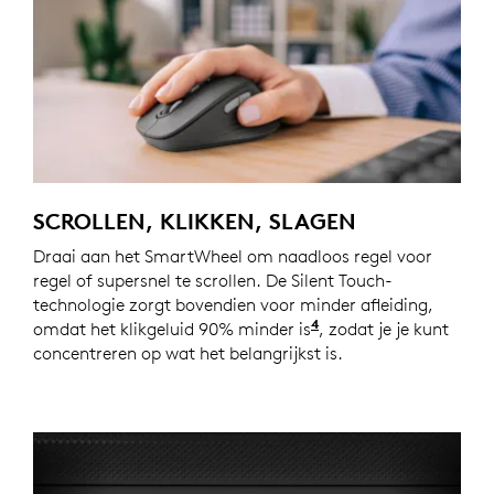
SCROLLEN, KLIKKEN, SLAGEN
Draai aan het SmartWheel om naadloos regel voor
regel of supersnel te scrollen. De Silent Touch-
technologie zorgt bovendien voor minder afleiding,
4
omdat het klikgeluid 90% minder is
Het klikgeluid is m
, zodat je je kunt
concentreren op wat het belangrijkst is.