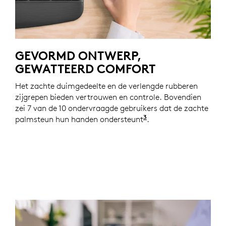
GEVORMD ONTWERP,
GEWATTEERD COMFORT
Het zachte duimgedeelte en de verlengde rubberen
zijgrepen bieden vertrouwen en controle. Bovendien
zei 7 van de 10 ondervraagde gebruikers dat de zachte
3
palmsteun hun handen ondersteunt
Op basis van een do
.