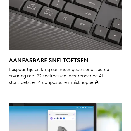
AANPASBARE SNELTOETSEN
Bespaar tijd en krijg een meer gepersonaliseerde
ervaring met 22 sneltoetsen, waaronder de AI-
5
starttoets, en 4 aanpasbare muisknoppen
Internettoega
.