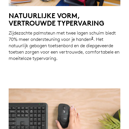
NATUURLIJKE VORM,
VERTROUWDE TYPERVARING
Zijdezachte palmsteun met twee lagen schuim biedt
2
70% meer ondersteuning voor je handen
Op basis van ee
. Het
natuurlijk gebogen toetsenbord en de diepgeveerde
toetsen zorgen voor een vertrouwde, comfortabele en
moeiteloze typervaring.