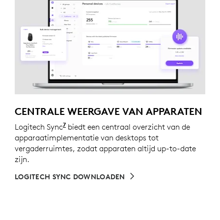
CENTRALE WEERGAVE VAN APPARATEN
7
Logitech Sync
vereist dat Logi Tune is gedownload op 
biedt een centraal overzicht van de
apparaatimplementatie van desktops tot
vergaderruimtes, zodat apparaten altijd up-to-date
zijn.
LOGITECH SYNC DOWNLOADEN