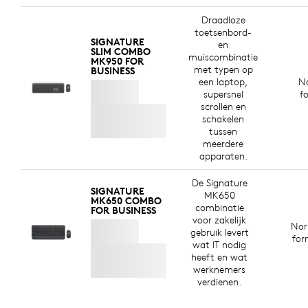
8
t
toetsenbord en 63% voor de muis
Exclusief plastic in
– om afgedankt
Draadloze
p
plastic van oude consumentenelektronica een tweede
toetsenbord-
leven te geven en onze CO2-voetafdruk te verkleinen.
SIGNATURE
en
SLIM COMBO
muiscombinatie
MK950 FOR
OVER GERECYCLED PLASTIC
met typen op
BUSINESS
een laptop,
N
supersnel
f
scrollen en
schakelen
tussen
meerdere
apparaten.
De Signature
SIGNATURE
MK650
MK650 COMBO
combinatie
FOR BUSINESS
voor zakelijk
Nor
gebruik levert
for
wat IT nodig
heeft en wat
werknemers
verdienen.