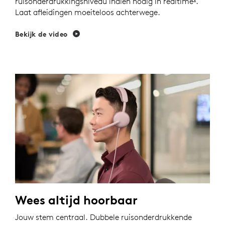
ruisonderdrukkingsniveau indien nodig in realtime
Schake
.
Laat afleidingen moeiteloos achterwege.
Bekijk de video
Wees altijd hoorbaar
Jouw stem centraal. Dubbele ruisonderdrukkende