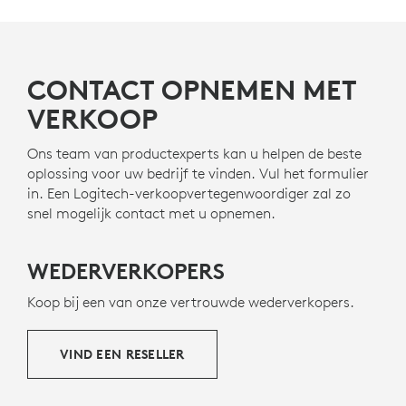
Meet en Google Voice.
GEMAAKT MET GERECYCLED PLASTIC
De plastic onderdelen in Zone Wired 2 for Business
bevatten minimaal 47% gerecycled plastic van
6
CONTACT OPNEMEN MET
afvalmateriaal
Plasticgehalte van Zone Wired 2 for
om afgedankt plastic van oude
consumentenelektronica een tweede leven te geven en
VERKOOP
onze CO2-voetafdruk te helpen verkleinen.
Ons team van productexperts kan u helpen de beste
OVER GERECYCLED PLASTIC
oplossing voor uw bedrijf te vinden. Vul het formulier
in. Een Logitech-verkoopvertegenwoordiger zal zo
snel mogelijk contact met u opnemen.
WEDERVERKOPERS
Koop bij een van onze vertrouwde wederverkopers.
VIND EEN RESELLER