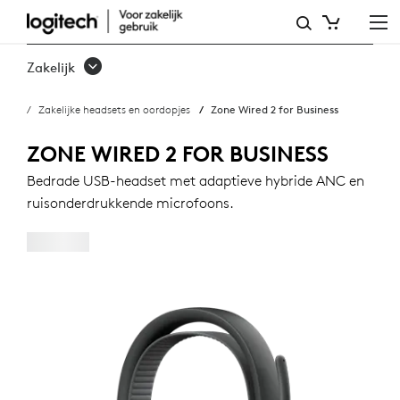
ZONE
WIRED
Zakelijk
2
Zakelijke headsets en oordopjes
Zone Wired 2 for Business
FOR
BUSINESS
ZONE WIRED 2 FOR BUSINESS
Bedrade USB-headset met adaptieve hybride ANC en
ruisonderdrukkende microfoons.