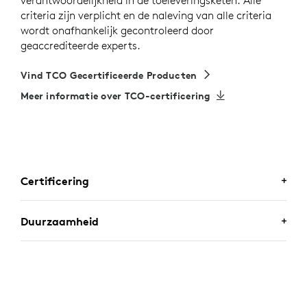
criteria zijn verplicht en de naleving van alle criteria
wordt onafhankelijk gecontroleerd door
geaccrediteerde experts.
Vind TCO Gecertificeerde Producten
Meer informatie over TCO-certificering
Certificering
GECERTIFICEERD VOOR
Duurzaamheid
BEDRIJVEN
ONTWORPEN VOOR EEN
Zone Wired 2 for Business is gecertificeerd voor
POSITIEVE TOEKOMST
Microsoft Teams
als Premium Microphone voor Open
Office. Het is ook gecertificeerd voor
Zoom, Google