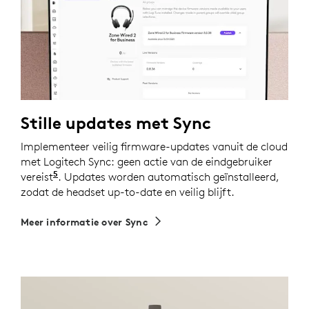
Stille updates met Sync
Implementeer veilig firmware-updates vanuit de cloud
met Logitech Sync: geen actie van de eindgebruiker
5
vereist
Vereist dat Logi Tune op afzonderlijke apparate
. Updates worden automatisch geïnstalleerd,
zodat de headset up-to-date en veilig blijft.
Meer informatie over Sync