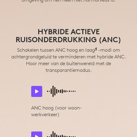
GEPERSONALISEERDE
HYBRIDE ACTIEVE
VOEL DE BAS
RUISONDERDRUKKING (ANC)
AUDIO
Vergaderingen klonken nog nooit zo goed. Grote
drivers van 40 mm en dynamische EQ maken muziek
4
Iedereen hoort anders. Gepersonaliseerde audio op
Schakelen tussen ANC hoog en laag
ANC Low-modus k
-modi om
en gesprekken beter.
5
achtergrondgeluid te verminderen met hybride ANC.
basis van een eenvoudige luistertest met Logi Tune
Logi 
mobiele app kunt u de muziek afstemmen op hoe u
Hoor meer van de buitenwereld met de
transparantiemodus.
het beste hoort.
ANC hoog (voor woon-
werkverkeer)