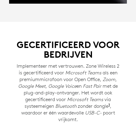
GECERTIFICEERD VOOR
BEDRIJVEN
Implementeer met vertrouwen. Zone Wireless 2
is gecertificeerd voor
Microsoft Teams
als een
premiummicrofoon voor Open Office,
Zoom,
Google Meet, Google Voice
en
Fast Pair
met de
plug-and-play-ontvanger. Het wordt ook
gecertificeerd voor
Microsoft Teams
via
1
systeemeigen
Bluetooth
zonder dongle
Vereist
,
Wi
waardoor er één waardevolle
USB-C-
poort
vrijkomt.