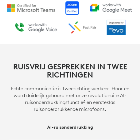
RUISVRIJ GESPREKKEN IN TWEE
RICHTINGEN
Echte communicatie is tweerichtingsverkeer. Hoor en
word duidelijk gehoord met onze revolutionaire AI-
2
ruisonderdrukkingsfunctie
Schakel geavanceerde 
en eersteklas
ruisonderdrukkende microfoons.
SUPERIEURE RUISONDERDRUKKENDE MICROFOONS
AI-ruisonderdrukking