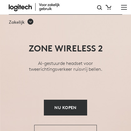
OVERZICHT
VAN
Zakelijk
ZONE
WIRELESS
ZONE WIRELESS 2
2
BUSINESS
AI-gestuurde headset voor
tweerichtingsverkeer ruisvrij bellen.
HEADSET
NU KOPEN