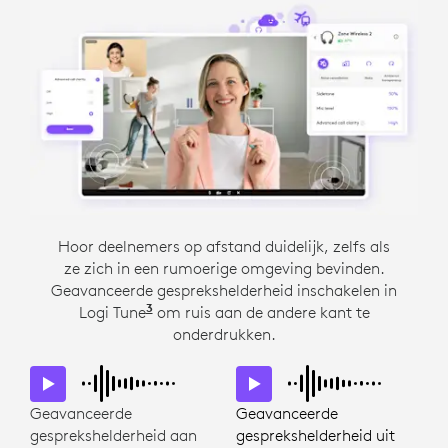
Laat belangrijke gesprekken niet verstoren door
Hoor deelnemers op afstand duidelijk, zelfs als
ze zich in een rumoerige omgeving bevinden.
lawaai. Vier ruisonderdrukkende microfoons
Geavanceerde gesprekshelderheid inschakelen in
onderdrukken het geluid van gesprekken in de
3
Logi Tune
buurt, HVAC of blaffende honden.
Logi Tune is niet beschikbaar voor C
om ruis aan de andere kant te
onderdrukken.
Geavanceerde
Geavanceerde
gesprekshelderheid aan
gesprekshelderheid uit