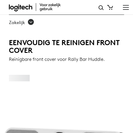
EENVOUDIG
TE
Zakelijk
REINIGEN
FRONT
EENVOUDIG TE REINIGEN FRONT
COVER
COVER
Reinigbare front cover voor Rally Bar Huddle.
VOOR
RALLY
BAR
HUDDLE