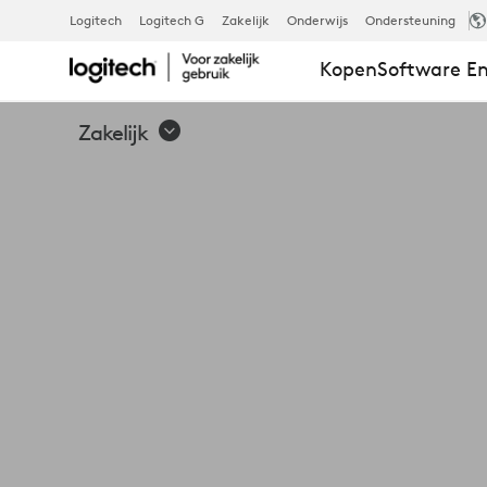
LOGITECH
Logitech
Logitech G
Zakelijk
Onderwijs
Ondersteuning
Kopen
Software En
RALLY
Zakelijk
MIC
POD