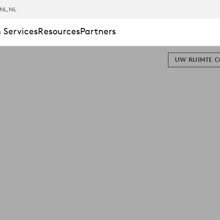
NL
,NL
 Services
Resources
Partners
UW RUIMTE 